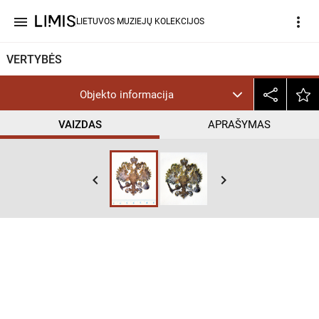
menu
more_vert
LIETUVOS MUZIEJŲ KOLEKCIJOS
VERTYBĖS
Objekto informacija
VAIZDAS
APRAŠYMAS
keyboard_arrow_left
keyboard_arrow_right