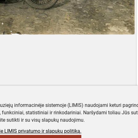
muziejų informacinėje sistemoje (LIMIS) naudojami keturi pagrind
ji, funkciniai, statistiniai ir rinkodariniai. Naršydami toliau Jūs s
ite sutikti ir su visų slapukų naudojimu.
e LIMIS privatumo ir slapukų politiką.