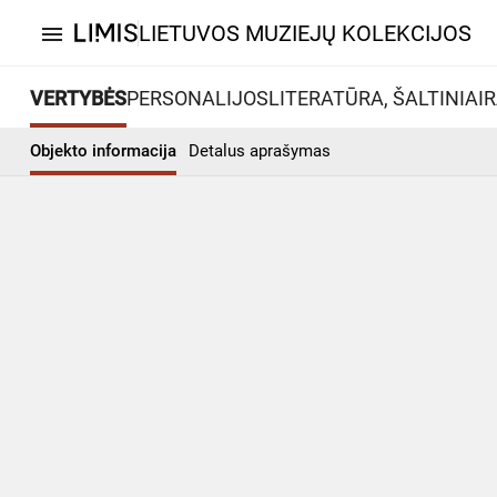
LIETUVOS MUZIEJŲ KOLEKCIJOS
menu
VERTYBĖS
PERSONALIJOS
LITERATŪRA, ŠALTINIAI
R
Objekto informacija
Detalus aprašymas