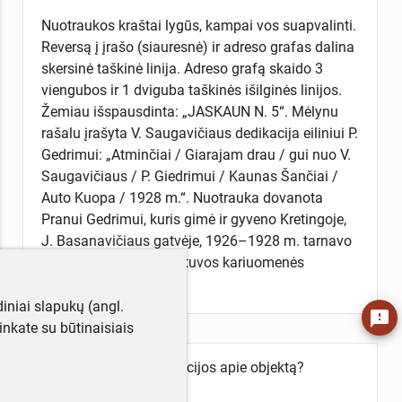
Nuotraukos kraštai lygūs, kampai vos suapvalinti.
Reversą į įrašo (siauresnė) ir adreso grafas dalina
skersinė taškinė linija. Adreso grafą skaido 3
viengubos ir 1 dviguba taškinės išilginės linijos.
Žemiau išspausdinta: „JASKAUN N. 5“. Mėlynu
rašalu įrašyta V. Saugavičiaus dedikacija eiliniui P.
Gedrimui: „Atminčiai / Giarajam drau / gui nuo V.
Saugavičiaus / P. Giedrimui / Kaunas Šančiai /
Auto Kuopa / 1928 m.“. Nuotrauka dovanota
Pranui Gedrimui, kuris gimė ir gyveno Kretingoje,
J. Basanavičiaus gatvėje, 1926–1928 m. tarnavo
Šančiuose (Kaune) Lietuvos kariuomenės
autokuopoje.
iniai slapukų (angl.
feedback
utinkate su būtinaisiais
Turite daugiau informacijos apie objektą?
Parašykite mums!