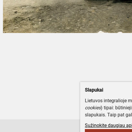
Slapukai
Lietuvos integralioje 
cookies
) tipai: būtinie
slapukais. Taip pat gal
Sužinokite daugiau api