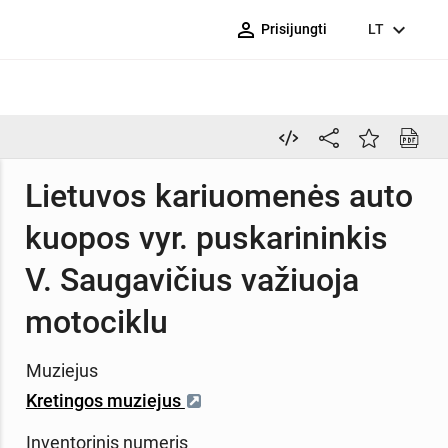
person_outline
expand_more
Prisijungti
LT
Lietuvos kariuomenės auto
kuopos vyr. puskarininkis
V. Saugavičius važiuoja
motociklu
Muziejus
Kretingos muziejus
Inventorinis numeris