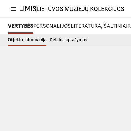
LIETUVOS MUZIEJŲ KOLEKCIJOS
menu
VERTYBĖS
PERSONALIJOS
LITERATŪRA, ŠALTINIAI
R
Objekto informacija
Detalus aprašymas