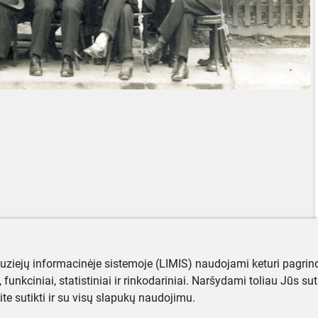
muziejų informacinėje sistemoje (LIMIS) naudojami keturi pagrind
ji, funkciniai, statistiniai ir rinkodariniai. Naršydami toliau Jūs s
ite sutikti ir su visų slapukų naudojimu.