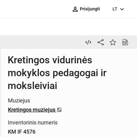
person_outline
expand_more
Prisijungti
LT
Kretingos vidurinės
mokyklos pedagogai ir
moksleiviai
Muziejus
Kretingos muziejus
Inventorinis numeris
KM IF 4576