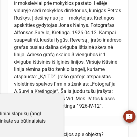
ir moksleiviai prie mokyklos pastato. I eilėje
viduryje sėdi mokyklos direktorius, kunigas Petras
Ruškys. Į dešinę nuo jo – mokytojas, Kretingos
apskrities gydytojas Jonas Nainys. Fotografas
Alfonsas Survila, Kretinga. 1926-04-12. Kampai
suapvalinti, kraštai lygūs. Reversą į įrašo ir adreso
grafas pusiau dalina dviguba ištisinė skersinė
linija. Adreso grafą skaido 3 viengubos ir 1
dviguba ištisinės išilginės linijos. Viršuje ištisinė
linija rėmina pašto ženklo langelį, kuriame
atspausta: „K/LTD“. Įrašo grafoje atspaustas
violetinės spalvos firminis ženklas: „Fotografija
A.Survila Kretingoje“. Šalia juodu tušu įrašyta:
„Prisiminimui Kretingos Vid. Mok. IV-tos klasės
draugų bei draugių. Kretinga 1926-IV-12“.
iniai slapukų (angl.
feedback
utinkate su būtinaisiais
Turite daugiau informacijos apie objektą?