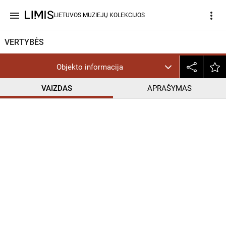
menu
more_vert
LIETUVOS MUZIEJŲ KOLEKCIJOS
VERTYBĖS
Objekto informacija
VAIZDAS
APRAŠYMAS
help_outline
PD