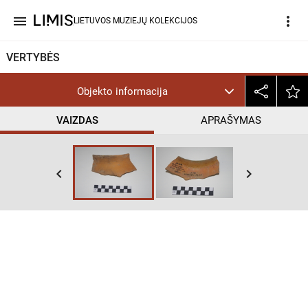
menu
more_vert
LIETUVOS MUZIEJŲ KOLEKCIJOS
VERTYBĖS
Objekto informacija
VAIZDAS
APRAŠYMAS
keyboard_arrow_left
keyboard_arrow_right