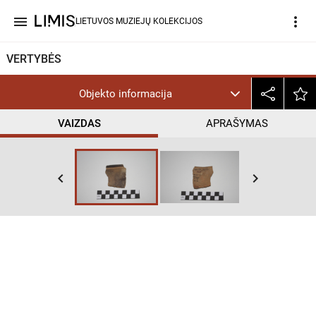
menu
more_vert
LIETUVOS MUZIEJŲ KOLEKCIJOS
VERTYBĖS
Objekto informacija
VAIZDAS
APRAŠYMAS
keyboard_arrow_left
keyboard_arrow_right