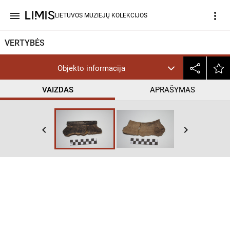
menu
more_vert
LIETUVOS MUZIEJŲ KOLEKCIJOS
VERTYBĖS
Objekto informacija
VAIZDAS
APRAŠYMAS
keyboard_arrow_left
keyboard_arrow_right