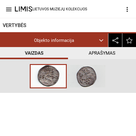
menu
more_vert
LIETUVOS MUZIEJŲ KOLEKCIJOS
VERTYBĖS
Objekto informacija
VAIZDAS
APRAŠYMAS