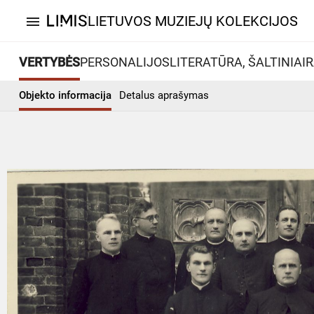
LIETUVOS MUZIEJŲ KOLEKCIJOS
menu
VERTYBĖS
PERSONALIJOS
LITERATŪRA, ŠALTINIAI
R
Objekto informacija
Detalus aprašymas