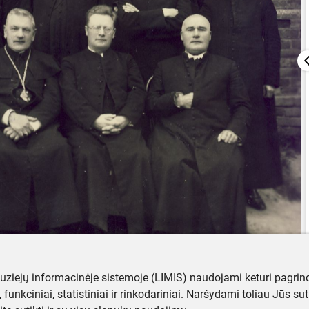
muziejų informacinėje sistemoje (LIMIS) naudojami keturi pagrind
ji, funkciniai, statistiniai ir rinkodariniai. Naršydami toliau Jūs s