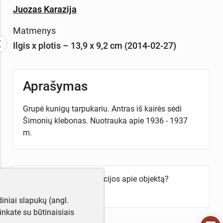
Juozas Karazija
Matmenys
Ilgis x plotis – 13,9 x 9,2 cm (2014-02-27)
Aprašymas
Grupė kunigų tarpukariu. Antras iš kairės sėdi
Šimonių klebonas. Nuotrauka apie 1936 - 1937
m.
Turite daugiau informacijos apie objektą?
Parašykite mums!
iniai slapukų (angl.
utinkate su būtinaisiais