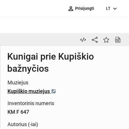
person_outline
expand_more
Prisijungti
LT
Kunigai prie Kupiškio
bažnyčios
Muziejus
Kupiškio muziejus
Inventorinis numeris
KM F 647
Autorius (-iai)