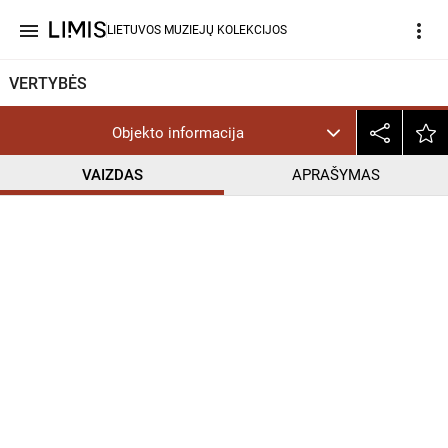
menu
more_vert
LIETUVOS MUZIEJŲ KOLEKCIJOS
VERTYBĖS
Objekto informacija
VAIZDAS
APRAŠYMAS