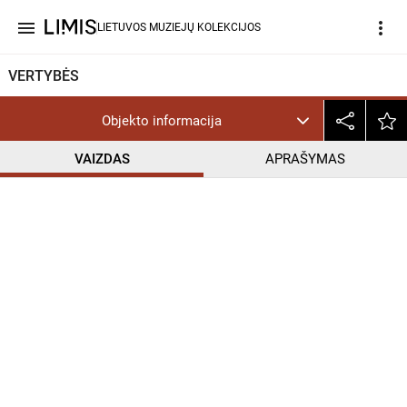
menu
more_vert
LIETUVOS MUZIEJŲ KOLEKCIJOS
VERTYBĖS
Objekto informacija
VAIZDAS
APRAŠYMAS