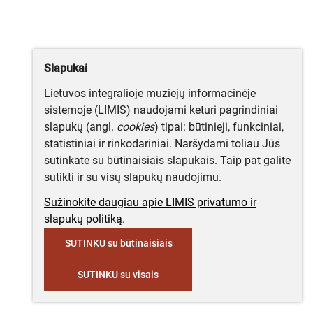
Slapukai
Lietuvos integralioje muziejų informacinėje
sistemoje (LIMIS) naudojami keturi pagrindiniai
slapukų (angl.
cookies
) tipai: būtinieji, funkciniai,
statistiniai ir rinkodariniai. Naršydami toliau Jūs
sutinkate su būtinaisiais slapukais. Taip pat galite
sutikti ir su visų slapukų naudojimu.
Sužinokite daugiau apie LIMIS privatumo ir
slapukų politiką.
SUTINKU su būtinaisiais
SUTINKU su visais