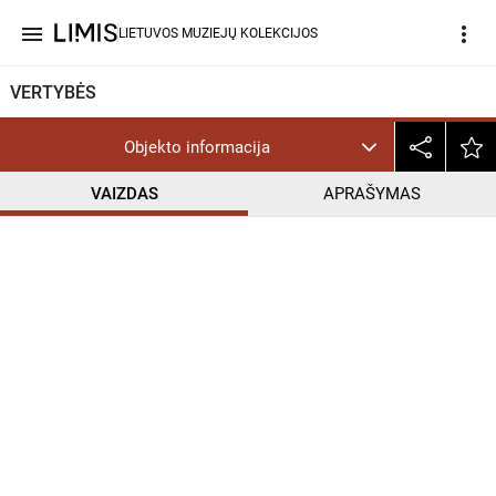
menu
more_vert
LIETUVOS MUZIEJŲ KOLEKCIJOS
VERTYBĖS
Objekto informacija
VAIZDAS
APRAŠYMAS