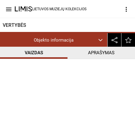
menu
more_vert
LIETUVOS MUZIEJŲ KOLEKCIJOS
VERTYBĖS
Objekto informacija
VAIZDAS
APRAŠYMAS
help_outline
NoC-OKLR