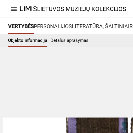
LIETUVOS MUZIEJŲ KOLEKCIJOS
menu
VERTYBĖS
PERSONALIJOS
LITERATŪRA, ŠALTINIAI
R
Objekto informacija
Detalus aprašymas