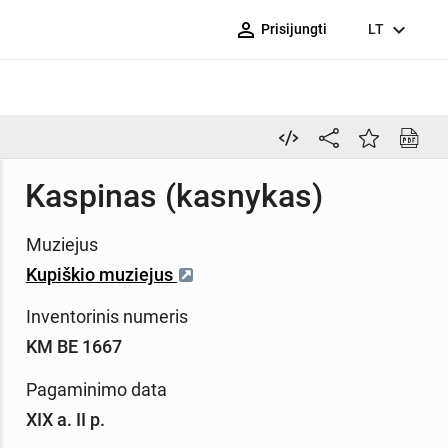
person_outline
expand_more
Prisijungti
LT
Kaspinas (kasnykas)
Muziejus
Kupiškio muziejus
Inventorinis numeris
KM BE 1667
Pagaminimo data
XIX a. II p.