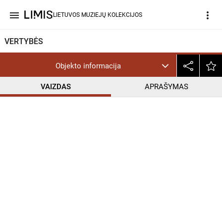
menu
more_vert
LIETUVOS MUZIEJŲ KOLEKCIJOS
VERTYBĖS
Objekto informacija
VAIZDAS
APRAŠYMAS
help_outline
InC