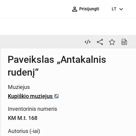
person_outline
expand_more
Prisijungti
LT
Paveikslas „Antakalnis
rudenį“
Muziejus
Kupiškio muziejus
Inventorinis numeris
KM M.t. 168
Autorius (-iai)