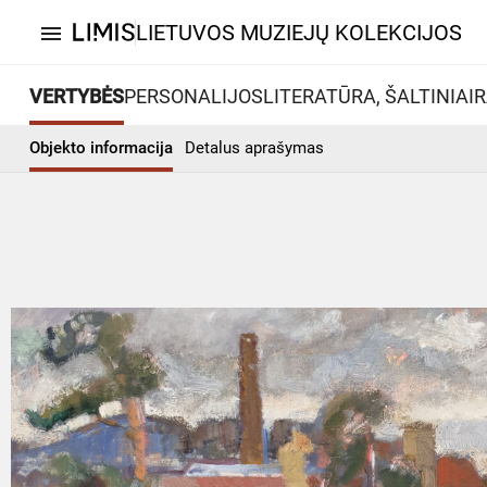
LIETUVOS MUZIEJŲ KOLEKCIJOS
menu
VERTYBĖS
PERSONALIJOS
LITERATŪRA, ŠALTINIAI
R
Objekto informacija
Detalus aprašymas