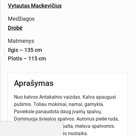
Vytautas Mackevičius
Medžiagos
Drobė
Matmenys
Ilgis – 135 cm
Plotis – 115 cm
Aprašymas
Nuo kalvos Antakalnio vaizdas. Kalva apaugusi
pušimis. Toliau mokiniai, namai, gamykla.
Paveiksle panaudota daug įvairių spalvų.
Dominuoja šviesios spalvos. Autorius piešė ruda,
geltona, šviesiai žalia, balta, melsva spalvomis.
Perteikta linksma rudens nuotaika.