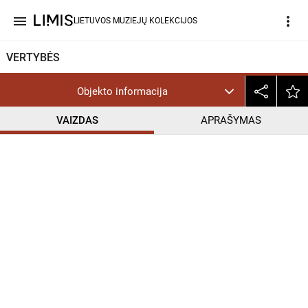
menu
more_vert
LIETUVOS MUZIEJŲ KOLEKCIJOS
VERTYBĖS
Objekto informacija
VAIZDAS
APRAŠYMAS
help_outline
InC