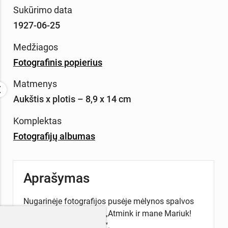
Sukūrimo data
1927-06-25
Medžiagos
Fotografinis popierius
Matmenys
Aukštis x plotis – 8,9 x 14 cm
Komplektas
Fotografijų albumas
Aprašymas
Nugarinėje fotografijos pusėje mėlynos spalvos
rašalu, ranka užrašyta „Atmink ir mane Mariuk!
Ses. Vėra. VI/ 25-27 m.“.