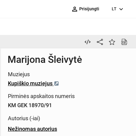
person_outline
expand_more
Prisijungti
LT
Marijona Šleivytė
Muziejus
Kupiškio muziejus
Pirminės apskaitos numeris
KM GEK 18970/91
Autorius (-iai)
Nežinomas autorius