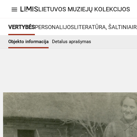
LIETUVOS MUZIEJŲ KOLEKCIJOS
menu
VERTYBĖS
PERSONALIJOS
LITERATŪRA, ŠALTINIAI
R
Objekto informacija
Detalus aprašymas