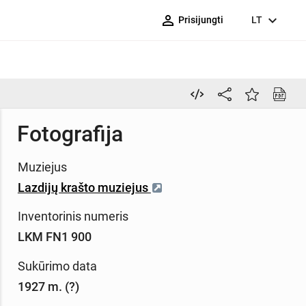
person_outline
expand_more
Prisijungti
LT
Fotografija
Muziejus
Lazdijų krašto muziejus
Inventorinis numeris
LKM FN1 900
Sukūrimo data
1927 m. (?)