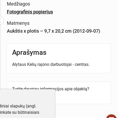
Medžiagos
Fotografinis popierius
Matmenys
Aukštis x plotis – 9,7 x 20,2 cm (2012-09-07)
Aprašymas
Alytaus Kelių rajono darbuotojai - centras.
Turite daugiau informacijos apie objektą?
Parašykite mums!
iniai slapukų (angl.
utinkate su būtinaisiais