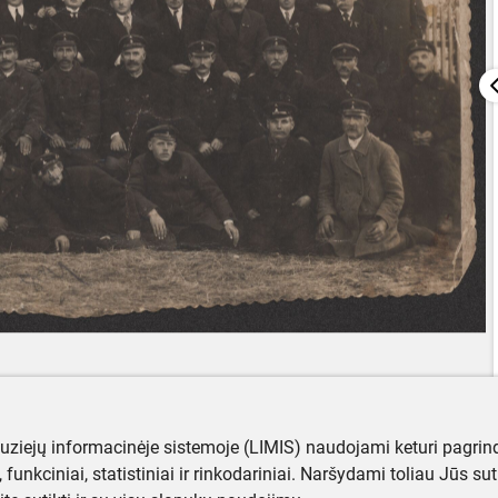
muziejų informacinėje sistemoje (LIMIS) naudojami keturi pagrind
ji, funkciniai, statistiniai ir rinkodariniai. Naršydami toliau Jūs s