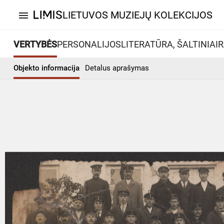
LIETUVOS MUZIEJŲ KOLEKCIJOS
menu
VERTYBĖS
PERSONALIJOS
LITERATŪRA, ŠALTINIAI
R
Objekto informacija
Detalus aprašymas