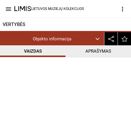
menu
more_vert
LIETUVOS MUZIEJŲ KOLEKCIJOS
VERTYBĖS
Objekto informacija
VAIZDAS
APRAŠYMAS
help_outline
InC