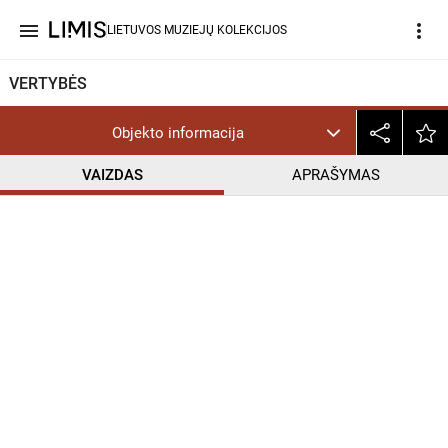
menu
more_vert
LIETUVOS MUZIEJŲ KOLEKCIJOS
VERTYBĖS
Objekto informacija
VAIZDAS
APRAŠYMAS