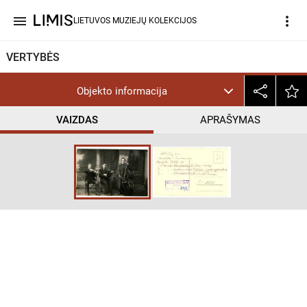
menu
more_vert
LIETUVOS MUZIEJŲ KOLEKCIJOS
VERTYBĖS
Objekto informacija
VAIZDAS
APRAŠYMAS
help_outline
CC BY-NC-ND