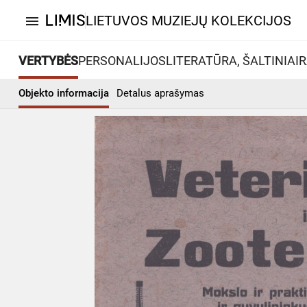
LIETUVOS MUZIEJŲ KOLEKCIJOS
menu
VERTYBĖS
PERSONALIJOS
LITERATŪRA, ŠALTINIAI
R
Objekto informacija
Detalus aprašymas