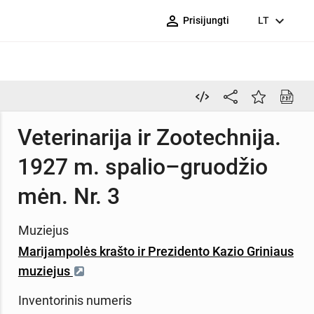
person_outline
expand_more
Prisijungti
LT
Veterinarija ir Zootechnija.
1927 m. spalio–gruodžio
mėn. Nr. 3
Muziejus
Marijampolės krašto ir Prezidento Kazio Griniaus
muziejus
Inventorinis numeris