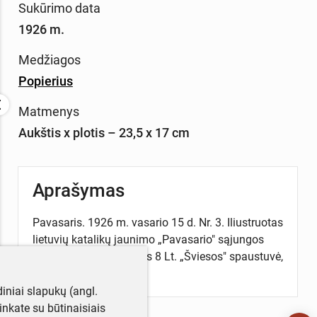
Sukūrimo data
1926 m.
Medžiagos
Popierius
Matmenys
Aukštis x plotis – 23,5 x 17 cm
Aprašymas
Pavasaris. 1926 m. vasario 15 d. Nr. 3. Iliustruotas
lietuvių katalikų jaunimo „Pavasario" sąjungos
organas. Kaina metams 8 Lt. „Šviesos" spaustuvė,
Kaunas. 32 p.
iniai slapukų (angl.
utinkate su būtinaisiais