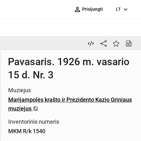
person_outline
expand_more
Prisijungti
LT
Pavasaris. 1926 m. vasario
15 d. Nr. 3
Muziejus
Marijampolės krašto ir Prezidento Kazio Griniaus
muziejus
Inventorinis numeris
MKM R/k 1540