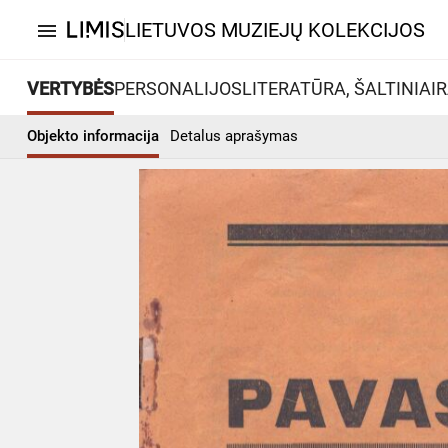
LIETUVOS MUZIEJŲ KOLEKCIJOS
menu
VERTYBĖS
PERSONALIJOS
LITERATŪRA, ŠALTINIAI
R
Objekto informacija
Detalus aprašymas