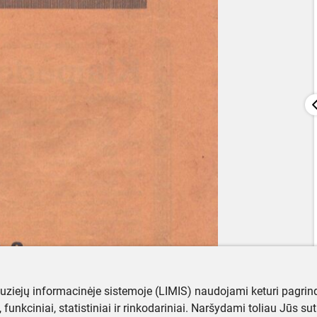
muziejų informacinėje sistemoje (LIMIS) naudojami keturi pagrind
ji, funkciniai, statistiniai ir rinkodariniai. Naršydami toliau Jūs s