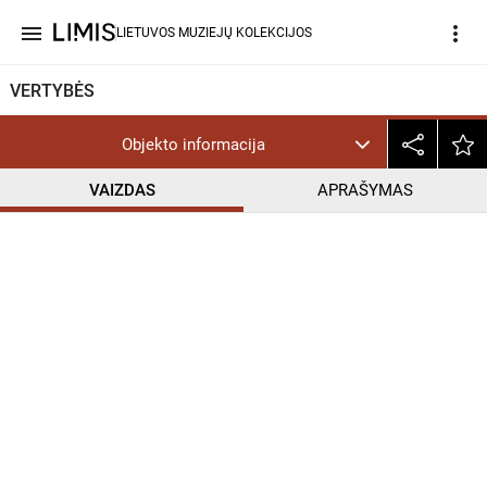
menu
more_vert
LIETUVOS MUZIEJŲ KOLEKCIJOS
VERTYBĖS
Objekto informacija
VAIZDAS
APRAŠYMAS