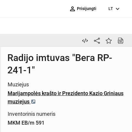
person_outline
expand_more
Prisijungti
LT
Radijo imtuvas "Вега RP-
241-1"
Muziejus
Marijampolės krašto ir Prezidento Kazio Griniaus
muziejus
Inventorinis numeris
MKM EB/m 591