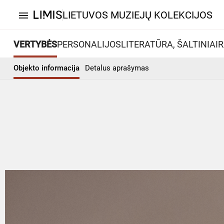
LIETUVOS MUZIEJŲ KOLEKCIJOS
menu
VERTYBĖS
PERSONALIJOS
LITERATŪRA, ŠALTINIAI
R
Objekto informacija
Detalus aprašymas