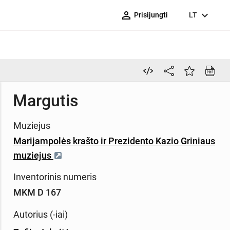
person_outline
expand_more
Prisijungti
LT
Margutis
Muziejus
Marijampolės krašto ir Prezidento Kazio Griniaus
muziejus
Inventorinis numeris
MKM D 167
Autorius (-iai)