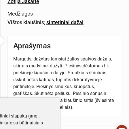
Zofija Jakaitė
Medžiagos
Vištos kiaušinis
;
sintetiniai dažai
Aprašymas
Margutis, dažytas tamsiai žalios spalvos dažais,
skirtais medvilnei dažyti. Piešinys dėstomas tik
priekinėje kiaušinio dalyje. Smulkiais štrichais
išskutinėtas katinas, tupintis dekoratyvinėje
pintinėlėje. Piešinys smulkus, kruopštus,
grafiškas. Skutinėta peiliuku. Piešinio šonus ir
viršų gaubia pašviesinta kiaušinio sritis (šviesinta
patrynus skalbimo milteliais).
iniai slapukų (angl.
utinkate su būtinaisiais