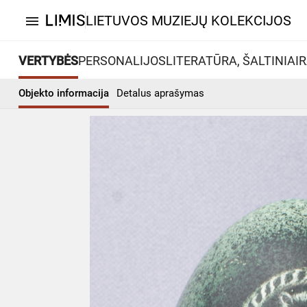
LIETUVOS MUZIEJŲ KOLEKCIJOS
menu
VERTYBĖS
PERSONALIJOS
LITERATŪRA, ŠALTINIAI
R
Objekto informacija
Detalus aprašymas