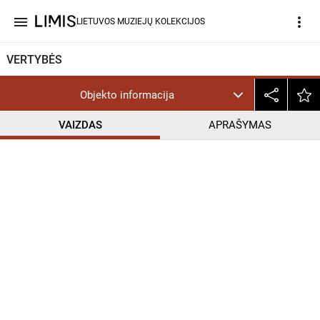
menu
more_vert
LIETUVOS MUZIEJŲ KOLEKCIJOS
VERTYBĖS
Objekto informacija
VAIZDAS
APRAŠYMAS
help_outline
CC BY-NC-ND