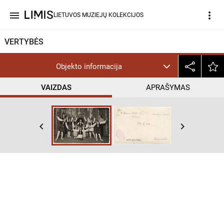
menu
more_vert
LIETUVOS MUZIEJŲ KOLEKCIJOS
VERTYBĖS
Objekto informacija
VAIZDAS
APRAŠYMAS
keyboard_arrow_left
keyboard_arrow_right