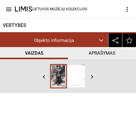
menu
more_vert
LIETUVOS MUZIEJŲ KOLEKCIJOS
VERTYBĖS
Objekto informacija
VAIZDAS
APRAŠYMAS
keyboard_arrow_left
keyboard_arrow_right