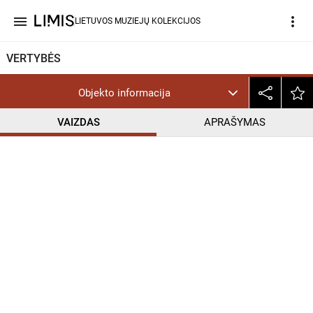
menu
more_vert
LIETUVOS MUZIEJŲ KOLEKCIJOS
VERTYBĖS
Objekto informacija
VAIZDAS
APRAŠYMAS
help_outline
CC BY-NC-ND