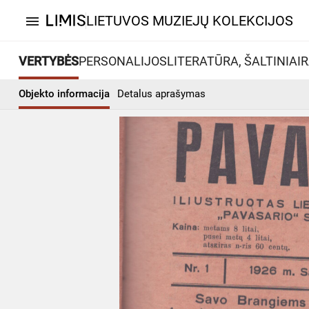
LIETUVOS MUZIEJŲ KOLEKCIJOS
menu
VERTYBĖS
PERSONALIJOS
LITERATŪRA, ŠALTINIAI
R
Objekto informacija
Detalus aprašymas