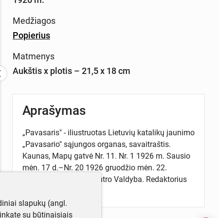
Medžiagos
Popierius
Matmenys
Aukštis x plotis – 21,5 x 18 cm
Aprašymas
„Pavasaris" - iliustruotas Lietuvių katalikų jaunimo
„Pavasario" sąjungos organas, savaitraštis.
Kaunas, Mapų gatvė Nr. 11. Nr. 1 1926 m. Sausio
mėn. 17 d.–Nr. 20 1926 gruodžio mėn. 22.
Leidėjas Pavasario Centro Valdyba. Redaktorius
J. Grušas.
iniai slapukų (angl.
utinkate su būtinaisiais