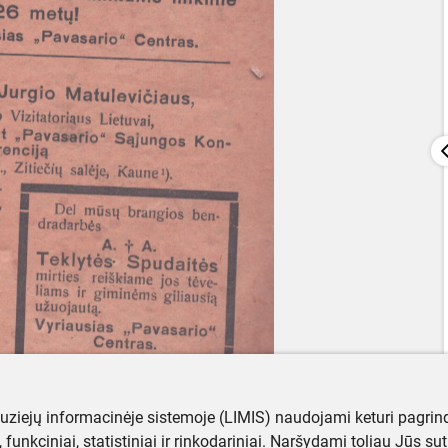
muziejų informacinėje sistemoje (LIMIS) naudojami keturi pagrind
ji, funkciniai, statistiniai ir rinkodariniai. Naršydami toliau Jūs s