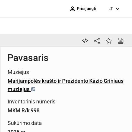
person_outline
expand_more
Prisijungti
LT
Pavasaris
Muziejus
Marijampolės krašto ir Prezidento Kazio Griniaus
muziejus
Inventorinis numeris
MKM R/k 998
Sukūrimo data
1926 m.