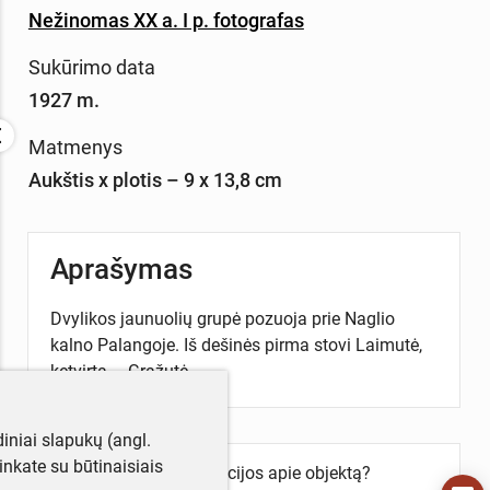
Nežinomas XX a. I p. fotografas
Sukūrimo data
1927 m.
Matmenys
Aukštis x plotis – 9 x 13,8 cm
Aprašymas
Dvylikos jaunuolių grupė pozuoja prie Naglio
kalno Palangoje. Iš dešinės pirma stovi Laimutė,
ketvirta – Gražutė.
iniai slapukų (angl.
utinkate su būtinaisiais
Turite daugiau informacijos apie objektą?