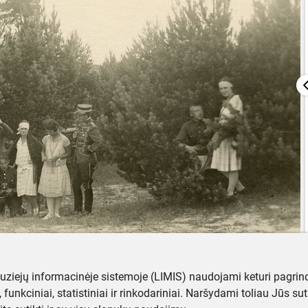
muziejų informacinėje sistemoje (LIMIS) naudojami keturi pagrind
ji, funkciniai, statistiniai ir rinkodariniai. Naršydami toliau Jūs s