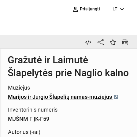
person_outline
expand_more
Prisijungti
LT
Gražutė ir Laimutė
Šlapelytės prie Naglio kalno
Muziejus
Marijos ir Jurgio Šlapelių namas-muziejus
Inventorinis numeris
MJŠNM F ĮK-F59
Autorius (-iai)