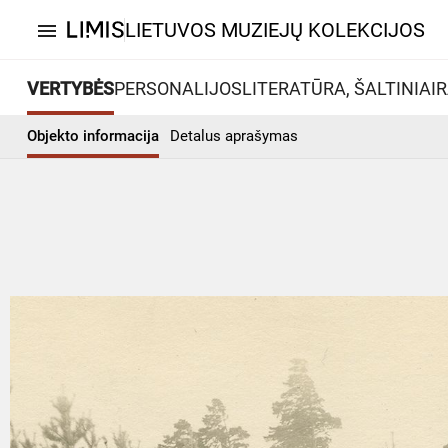
LIETUVOS MUZIEJŲ KOLEKCIJOS
menu
VERTYBĖS
PERSONALIJOS
LITERATŪRA, ŠALTINIAI
R
Objekto informacija
Detalus aprašymas