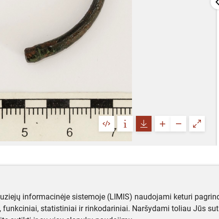
muziejų informacinėje sistemoje (LIMIS) naudojami keturi pagrind
ji, funkciniai, statistiniai ir rinkodariniai. Naršydami toliau Jūs s