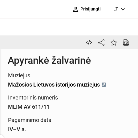
person_outline
expand_more
Prisijungti
LT
Apyrankė žalvarinė
Muziejus
Mažosios Lietuvos istorijos muziejus
Inventorinis numeris
MLIM AV 611/11
Pagaminimo data
IV–V a.