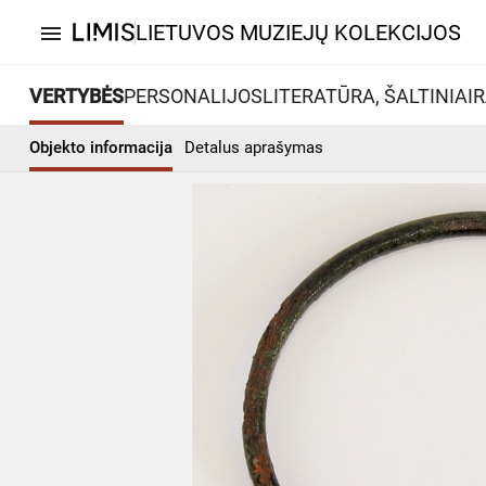
LIETUVOS MUZIEJŲ KOLEKCIJOS
menu
VERTYBĖS
PERSONALIJOS
LITERATŪRA, ŠALTINIAI
R
Objekto informacija
Detalus aprašymas