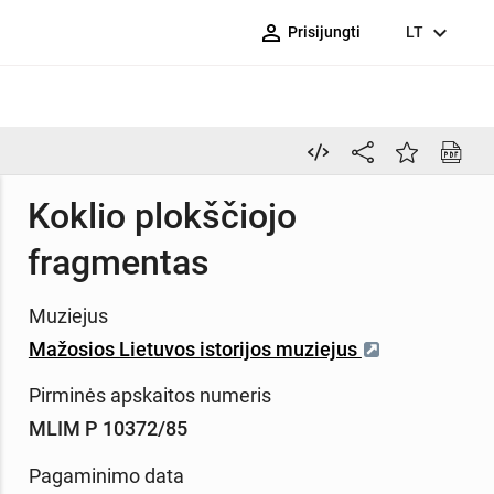
person_outline
expand_more
Prisijungti
LT
Koklio plokščiojo
fragmentas
Muziejus
Mažosios Lietuvos istorijos muziejus
Pirminės apskaitos numeris
MLIM P 10372/85
Pagaminimo data