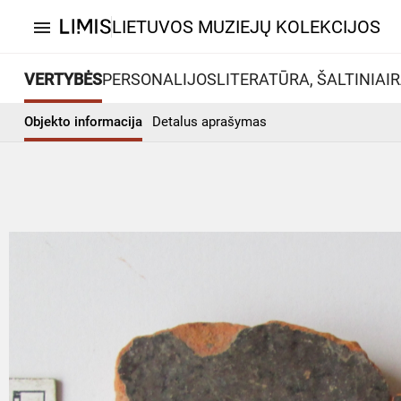
LIETUVOS MUZIEJŲ KOLEKCIJOS
menu
VERTYBĖS
PERSONALIJOS
LITERATŪRA, ŠALTINIAI
R
Objekto informacija
Detalus aprašymas