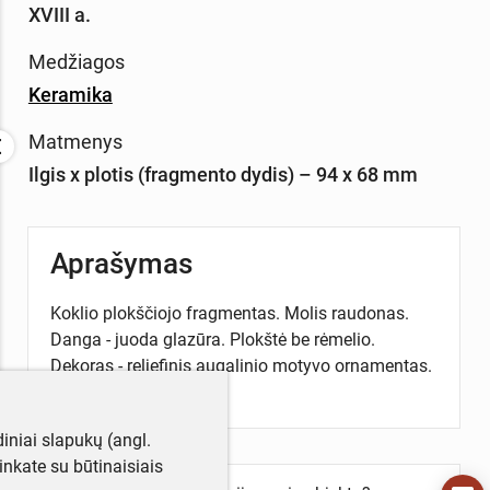
XVIII a.
Medžiagos
Keramika
Matmenys
Ilgis x plotis (fragmento dydis) – 94 x 68 mm
Aprašymas
Koklio plokščiojo fragmentas. Molis raudonas.
Danga - juoda glazūra. Plokštė be rėmelio.
Dekoras - reljefinis augalinio motyvo ornamentas.
Kaklas nulūžęs.
iniai slapukų (angl.
utinkate su būtinaisiais