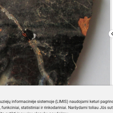
muziejų informacinėje sistemoje (LIMIS) naudojami keturi pagrind
ji, funkciniai, statistiniai ir rinkodariniai. Naršydami toliau Jūs s