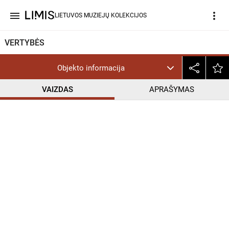
menu
more_vert
LIETUVOS MUZIEJŲ KOLEKCIJOS
VERTYBĖS
Objekto informacija
VAIZDAS
APRAŠYMAS