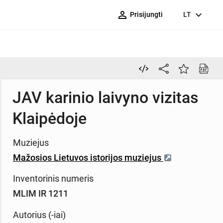
person_outline
expand_more
Prisijungti
LT
JAV karinio laivyno vizitas
Klaipėdoje
Muziejus
Mažosios Lietuvos istorijos muziejus
Inventorinis numeris
MLIM IR 1211
Autorius (-iai)