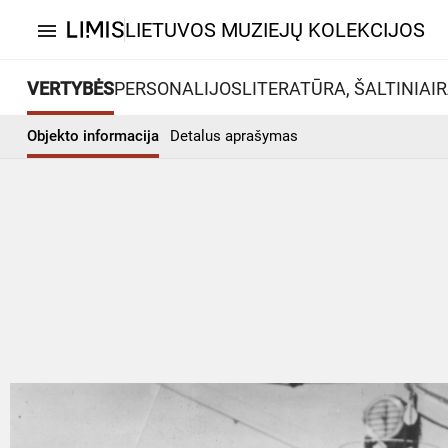
LIETUVOS MUZIEJŲ KOLEKCIJOS
menu
VERTYBĖS
PERSONALIJOS
LITERATŪRA, ŠALTINIAI
R
Objekto informacija
Detalus aprašymas