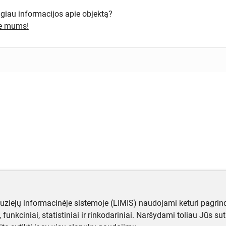
ugiau informacijos apie objektą?
te mums!
muziejų informacinėje sistemoje (LIMIS) naudojami keturi pagrind
ji, funkciniai, statistiniai ir rinkodariniai. Naršydami toliau Jūs s