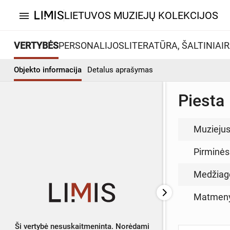
LIETUVOS MUZIEJŲ KOLEKCIJOS
menu
VERTYBĖS
PERSONALIJOS
LITERATŪRA, ŠALTINIAI
R
Objekto informacija
Detalus aprašymas
Piesta
Muzieju
Pirminės
Medžiag
Matmen
Ši vertybė nesuskaitmeninta. Norėdami