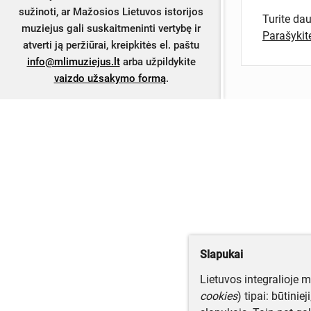
sužinoti, ar Mažosios Lietuvos istorijos
Turite da
muziejus gali suskaitmeninti vertybę ir
Parašyki
atverti ją peržiūrai, kreipkitės el. paštu
info@mlimuziejus.lt
arba užpildykite
vaizdo užsakymo formą
.
Slapukai
Lietuvos integralioje 
cookies
) tipai: būtinie