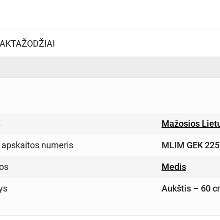
AKTAŽODŽIAI
s
Mažosios Lietu
 apskaitos numeris
MLIM GEK 225
os
Medis
ys
Aukštis – 60 