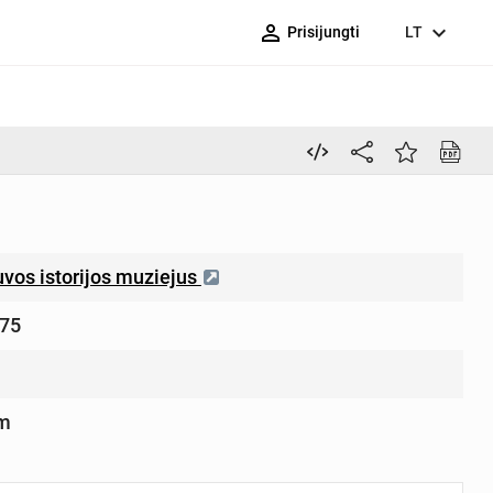
person_outline
expand_more
Prisijungti
LT
vos istorijos muziejus
75
cm