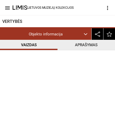
menu
more_vert
LIETUVOS MUZIEJŲ KOLEKCIJOS
VERTYBĖS
Objekto informacija
VAIZDAS
APRAŠYMAS