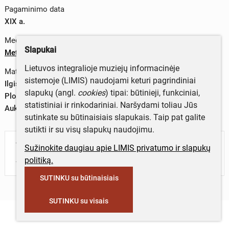
Pagaminimo data
XIX a.
Medžiagos
Slapukai
Metalas
;
medis
Lietuvos integralioje muziejų informacinėje
Matmenys
sistemoje (LIMIS) naudojami keturi pagrindiniai
Ilgis – 21 cm
slapukų (angl.
cookies
) tipai: būtinieji, funkciniai,
Plotis – 10 cm
statistiniai ir rinkodariniai. Naršydami toliau Jūs
Aukštis – 21 cm
sutinkate su būtinaisiais slapukais. Taip pat galite
sutikti ir su visų slapukų naudojimu.
Turite daugiau informacijos apie objektą?
Sužinokite daugiau apie LIMIS privatumo ir slapukų
Parašykite mums!
politiką.
SUTINKU su būtinaisiais
SUTINKU su visais