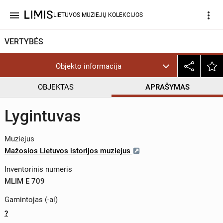
menu
more_vert
LIETUVOS MUZIEJŲ KOLEKCIJOS
VERTYBĖS
Objekto informacija
OBJEKTAS
APRAŠYMAS
Lygintuvas
Muziejus
Mažosios Lietuvos istorijos muziejus
Inventorinis numeris
MLIM E 709
Gamintojas (-ai)
?