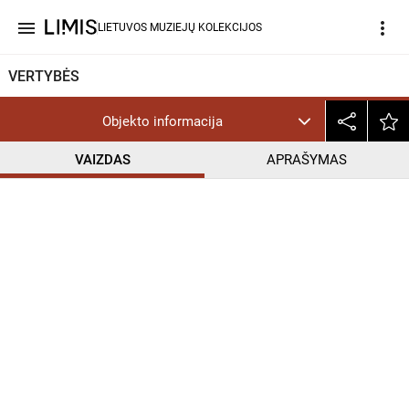
menu
more_vert
LIETUVOS MUZIEJŲ KOLEKCIJOS
VERTYBĖS
Objekto informacija
VAIZDAS
APRAŠYMAS