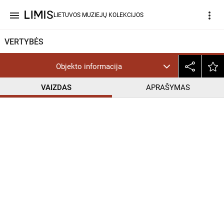
menu
more_vert
LIETUVOS MUZIEJŲ KOLEKCIJOS
VERTYBĖS
Objekto informacija
VAIZDAS
APRAŠYMAS