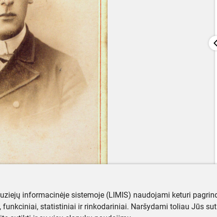
muziejų informacinėje sistemoje (LIMIS) naudojami keturi pagrind
ji, funkciniai, statistiniai ir rinkodariniai. Naršydami toliau Jūs s