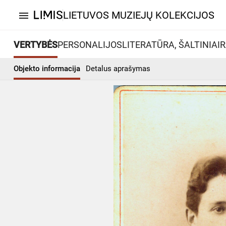
LIETUVOS MUZIEJŲ KOLEKCIJOS
menu
VERTYBĖS
PERSONALIJOS
LITERATŪRA, ŠALTINIAI
R
Objekto informacija
Detalus aprašymas