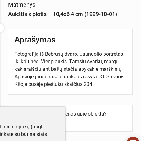
Matmenys
Aukštis x plotis – 10,4x6,4 cm (1999-10-01)
Aprašymas
Fotografija iš Bebrusų dvaro. Jaunuolio portretas
iki krūtinės. Vienplaukis. Tamsiu švarku, margu
kaklaraiščiu ant baltų stačia apykakle marškinių.
Apačioje juodu rašalu ranka užrašyta: Ю. Законь.
Kitoje pusėje pieštuku skaičius 204.
Turite daugiau informacijos apie objektą?
Parašykite mums!
iniai slapukų (angl.
utinkate su būtinaisiais