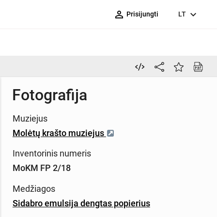
person_outline
expand_more
Prisijungti
LT
Fotografija
Muziejus
Molėtų krašto muziejus
Inventorinis numeris
MoKM FP 2/18
Medžiagos
Sidabro emulsija dengtas popierius