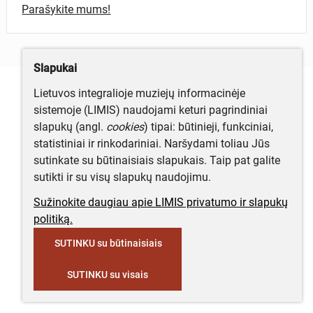
Parašykite mums!
Slapukai
Lietuvos integralioje muziejų informacinėje
sistemoje (LIMIS) naudojami keturi pagrindiniai
slapukų (angl.
cookies
) tipai: būtinieji, funkciniai,
statistiniai ir rinkodariniai. Naršydami toliau Jūs
sutinkate su būtinaisiais slapukais. Taip pat galite
sutikti ir su visų slapukų naudojimu.
Sužinokite daugiau apie LIMIS privatumo ir slapukų
politiką.
SUTINKU su būtinaisiais
SUTINKU su visais