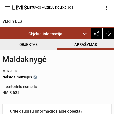
menu
more_vert
LIETUVOS MUZIEJŲ KOLEKCIJOS
VERTYBĖS
Objekto informacija
OBJEKTAS
APRAŠYMAS
Maldaknygė
Muziejus
Nalšios muziejus
Inventorinis numeris
NM R 622
Turite daugiau informacijos apie objektą?