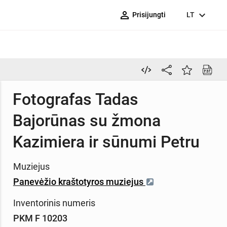
person_outline
expand_more
Prisijungti
LT
Fotografas Tadas
Bajorūnas su žmona
Kazimiera ir sūnumi Petru
Muziejus
Panevėžio kraštotyros muziejus
Inventorinis numeris
PKM F 10203