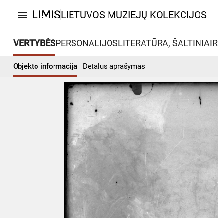
LIETUVOS MUZIEJŲ KOLEKCIJOS
menu
VERTYBĖS
PERSONALIJOS
LITERATŪRA, ŠALTINIAI
R
Objekto informacija
Detalus aprašymas