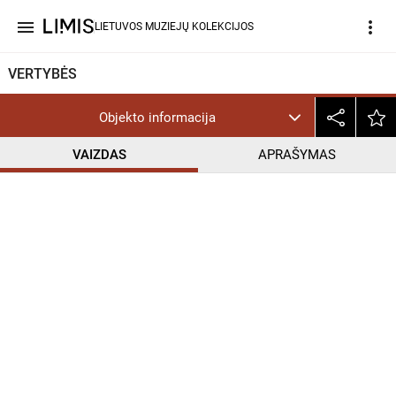
menu
more_vert
LIETUVOS MUZIEJŲ KOLEKCIJOS
VERTYBĖS
Objekto informacija
VAIZDAS
APRAŠYMAS