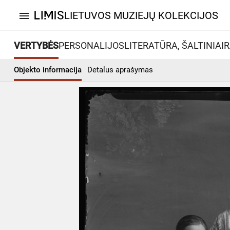
LIETUVOS MUZIEJŲ KOLEKCIJOS
menu
VERTYBĖS
PERSONALIJOS
LITERATŪRA, ŠALTINIAI
R
Objekto informacija
Detalus aprašymas