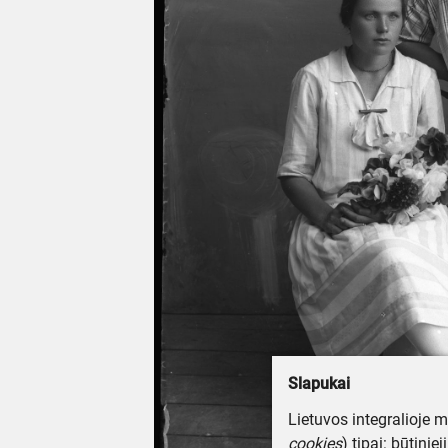
Slapukai
Lietuvos integralioje 
cookies
) tipai: būtinie