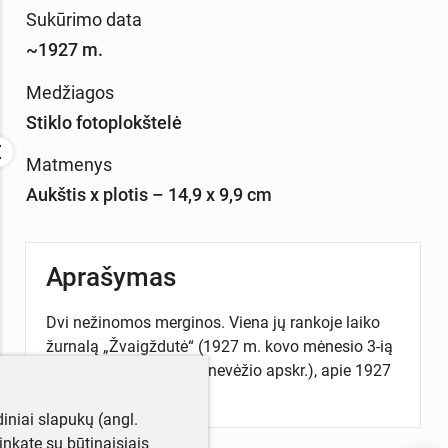
Sukūrimo data
~1927 m.
Medžiagos
Stiklo fotoplokštelė
Matmenys
Aukštis x plotis – 14,9 x 9,9 cm
Aprašymas
Dvi nežinomos merginos. Viena jų rankoje laiko
žurnalą „Žvaigždutė“ (1927 m. kovo mėnesio 3-ią
numerį). Miežiškiai (Panevėžio apskr.), apie 1927
m. Fot. V. Firinauskas.
iniai slapukų (angl.
utinkate su būtinaisiais