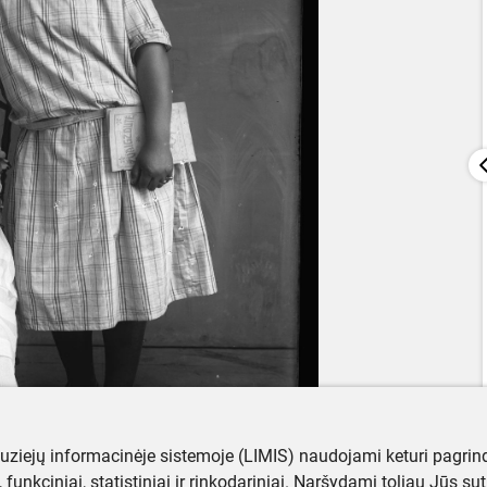
muziejų informacinėje sistemoje (LIMIS) naudojami keturi pagrind
ji, funkciniai, statistiniai ir rinkodariniai. Naršydami toliau Jūs s