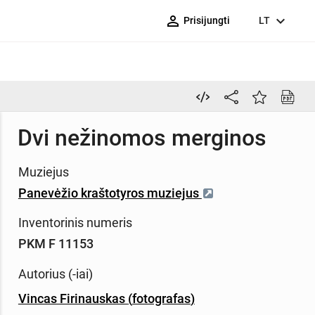
person_outline
expand_more
Prisijungti
LT
Dvi nežinomos merginos
Muziejus
Panevėžio kraštotyros muziejus
Inventorinis numeris
PKM F 11153
Autorius (-iai)
Vincas Firinauskas
(
fotografas
)