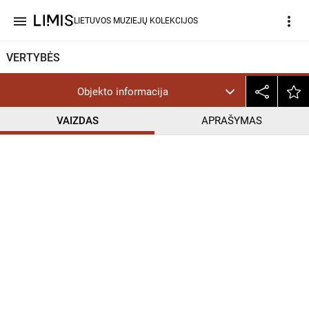
menu
more_vert
LIETUVOS MUZIEJŲ KOLEKCIJOS
VERTYBĖS
Objekto informacija
VAIZDAS
APRAŠYMAS