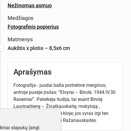
Nežinomas asmuo
Medžiagos
Fotografinis popierius
Matmenys
Aukštis x plotis – 8,5x6 cm
Aprašymas
Fotografija - juodai balta portretinė merginos;
antroje pusėje įrašas: “Elvyrai – Birutė. 1944.IV.30
Raseiniai”. Pateikėja liudija, tai esant Birutę
Laurinaitienę – Živatkauskaitę, mokytoją ,
istorikę,dirbusią I vid. m-kloje; jos vyras irgi ten
dirbęs. Gauta iš Elvyros Ražanauskaitės.
iniai slapukų (angl.