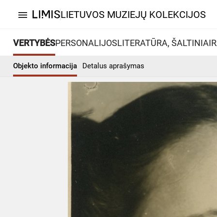
LIETUVOS MUZIEJŲ KOLEKCIJOS
menu
VERTYBĖS
PERSONALIJOS
LITERATŪRA, ŠALTINIAI
R
Objekto informacija
Detalus aprašymas