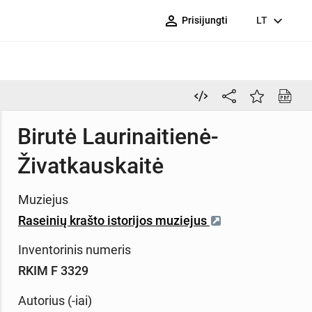
person_outline
expand_more
Prisijungti
LT
Birutė Laurinaitienė-
Živatkauskaitė
Muziejus
Raseinių krašto istorijos muziejus
Inventorinis numeris
RKIM F 3329
Autorius (-iai)